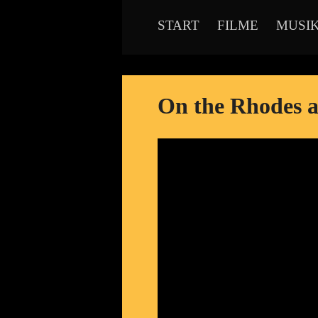
START
FILME
MUSI
On the Rhodes a