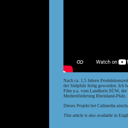
Nach ca. 1,5 Jahren Produktionszei
der Südpfalz fertig geworden. Ich 
Film u.a. vom Landkreis SÜW, der S
Medienförderung Rheinland-Pfalz.
Dieses Projekt bei
Calimedia ansch
This article is also available in
Engl