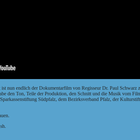
t ist nun endlich der Dokumentarfilm von Regisseur Dr. Paul Schwarz
habe den Ton, Teile der Produktion, den Schnitt und die Musik vom Fi
parkassenstiftung Südpfalz, dem Bezirksverband Pfalz, der Kulturstif
auen
.
ish
.